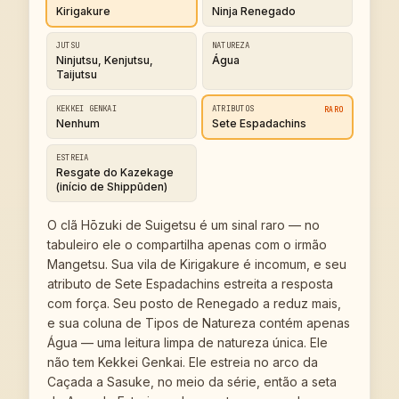
Kirigakure
Ninja Renegado
JUTSU
NATUREZA
Ninjutsu, Kenjutsu,
Água
Taijutsu
KEKKEI GENKAI
ATRIBUTOS
RARO
Nenhum
Sete Espadachins
ESTREIA
Resgate do Kazekage
(início de Shippūden)
O clã Hōzuki de Suigetsu é um sinal raro — no
tabuleiro ele o compartilha apenas com o irmão
Mangetsu. Sua vila de Kirigakure é incomum, e seu
atributo de Sete Espadachins estreita a resposta
com força. Seu posto de Renegado a reduz mais,
e sua coluna de Tipos de Natureza contém apenas
Água — uma leitura limpa de natureza única. Ele
não tem Kekkei Genkai. Ele estreia no arco da
Caçada a Sasuke, no meio da série, então a seta