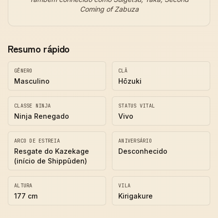
Coming of Zabuza
Resumo rápido
GÊNERO
CLÃ
Masculino
Hōzuki
CLASSE NINJA
STATUS VITAL
Ninja Renegado
Vivo
ARCO DE ESTREIA
ANIVERSÁRIO
Resgate do Kazekage
Desconhecido
(início de Shippūden)
ALTURA
VILA
177 cm
Kirigakure