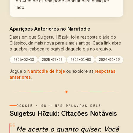
do Arco de Estreia pode apontar para qualquer
lado.
Aparições Anteriores no Narutodle
Datas em que Suigetsu Hōzuki foi a resposta diária do
Clássico, da mais nova para a mais antiga. Cada link abre
o quebra-cabeça rejogável daquele dia no arquivo.
2026-02-18
2025-07-30
2025-01-08
2024-06-19
Jogue o
Narutodle de hoje
ou explore as
respostas
anteriores
.
DOSSIÊ
·
08
—
NAS PALAVRAS DELE
Suigetsu Hōzuki: Citações Notáveis
“
Me acerte o quanto quiser. Você