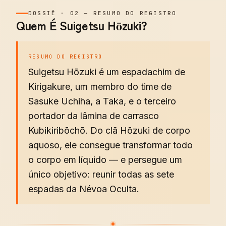
DOSSIÊ
·
02
—
RESUMO DO REGISTRO
Quem É Suigetsu Hōzuki?
RESUMO DO REGISTRO
Suigetsu Hōzuki é um espadachim de
Kirigakure, um membro do time de
Sasuke Uchiha, a Taka, e o terceiro
portador da lâmina de carrasco
Kubikiribōchō. Do clã Hōzuki de corpo
aquoso, ele consegue transformar todo
o corpo em líquido — e persegue um
único objetivo: reunir todas as sete
espadas da Névoa Oculta.