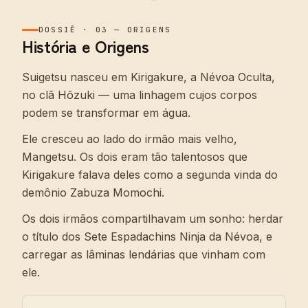
DOSSIÊ
·
03
—
ORIGENS
História e Origens
Suigetsu nasceu em Kirigakure, a Névoa Oculta,
no clã Hōzuki — uma linhagem cujos corpos
podem se transformar em água.
Ele cresceu ao lado do irmão mais velho,
Mangetsu. Os dois eram tão talentosos que
Kirigakure falava deles como a segunda vinda do
demônio Zabuza Momochi.
Os dois irmãos compartilhavam um sonho: herdar
o título dos Sete Espadachins Ninja da Névoa, e
carregar as lâminas lendárias que vinham com
ele.