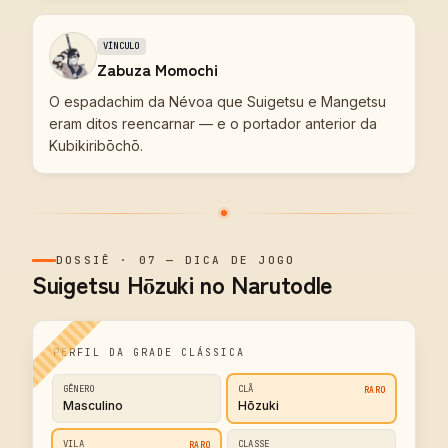
VÍNCULO
Zabuza Momochi
O espadachim da Névoa que Suigetsu e Mangetsu
eram ditos reencarnar — e o portador anterior da
Kubikiribōchō.
DOSSIÊ
·
07
—
DICA DE JOGO
Suigetsu Hōzuki no Narutodle
PERFIL DA GRADE CLÁSSICA
GÊNERO
CLÃ
RARO
Masculino
Hōzuki
VILA
CLASSE
RARO