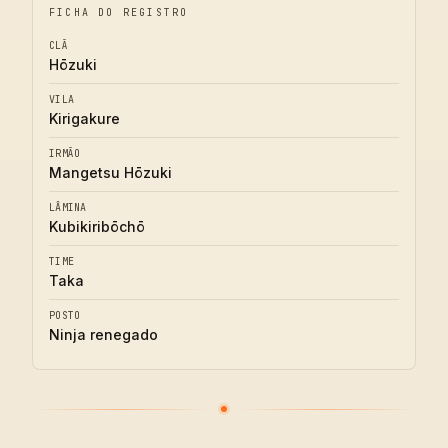
FICHA DO REGISTRO
CLÃ
Hōzuki
VILA
Kirigakure
IRMÃO
Mangetsu Hōzuki
LÂMINA
Kubikiribōchō
TIME
Taka
POSTO
Ninja renegado