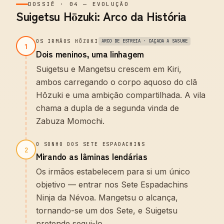
DOSSIÊ
·
04
—
EVOLUÇÃO
Suigetsu Hōzuki: Arco da História
OS IRMÃOS HŌZUKI
ARCO DE ESTREIA · CAÇADA A SASUKE
1
Dois meninos, uma linhagem
Suigetsu e Mangetsu crescem em Kiri,
ambos carregando o corpo aquoso do clã
Hōzuki e uma ambição compartilhada. A vila
chama a dupla de a segunda vinda de
Zabuza Momochi.
O SONHO DOS SETE ESPADACHINS
2
Mirando as lâminas lendárias
Os irmãos estabelecem para si um único
objetivo — entrar nos Sete Espadachins
Ninja da Névoa. Mangetsu o alcança,
tornando-se um dos Sete, e Suigetsu
pretende segui-lo.