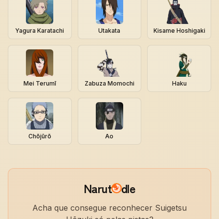
Yagura Karatachi
Utakata
Kisame Hoshigaki
Mei Terumī
Zabuza Momochi
Haku
Chōjūrō
Ao
Narut
dle
Acha que consegue reconhecer Suigetsu