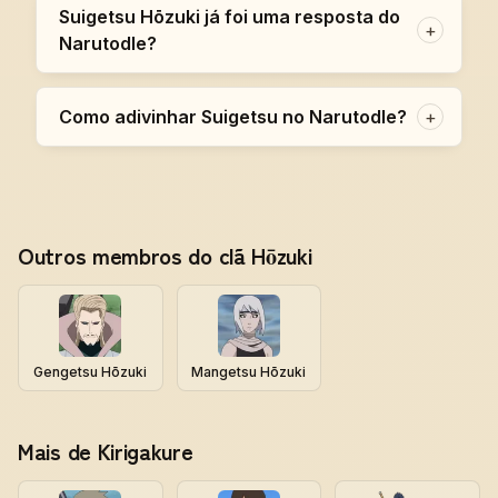
Suigetsu Hōzuki já foi uma resposta do
+
Narutodle?
Como adivinhar Suigetsu no Narutodle?
+
Outros membros do clã Hōzuki
Gengetsu Hōzuki
Mangetsu Hōzuki
Mais de Kirigakure