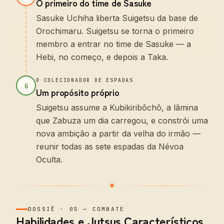
O primeiro do time de Sasuke
Sasuke Uchiha liberta Suigetsu da base de
Orochimaru. Suigetsu se torna o primeiro
membro a entrar no time de Sasuke — a
Hebi, no começo, e depois a Taka.
O COLECIONADOR DE ESPADAS
6
Um propósito próprio
Suigetsu assume a Kubikiribōchō, a lâmina
que Zabuza um dia carregou, e constrói uma
nova ambição a partir da velha do irmão —
reunir todas as sete espadas da Névoa
Oculta.
DOSSIÊ
·
05
—
COMBATE
Habilidades e Jutsus Característicos