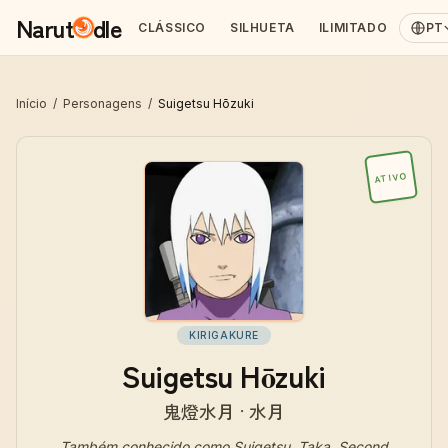
Narut
dle
CLÁSSICO
SILHUETA
ILIMITADO
PT
Início
/
Personagens
/
Suigetsu Hōzuki
ATIVO
KIRIGAKURE
Suigetsu Hōzuki
鬼燈水月 · 水月
Também conhecido como
Suigetsu, Taka, Second