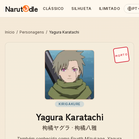
Narut
dle
CLÁSSICO
SILHUETA
ILIMITADO
PT
Início
/
Personagens
/
Yagura Karatachi
MORTO
KIRIGAKURE
Yagura Karatachi
枸橘ヤグラ · 枸橘八雅
Também conhecido como
Fourth Mizukage, Yagura,