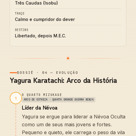
Três Caudas (Isobu)
TRAÇO
Calmo e cumpridor do dever
DESTINO
Libertado, depois M.E.C.
DOSSIÊ
·
04
—
EVOLUÇÃO
Yagura Karatachi: Arco da História
O QUARTO MIZUKAGE
1
ARCO DE ESTREIA · QUARTA GRANDE GUERRA NINJA
Líder da Névoa
Yagura se ergue para liderar a Névoa Oculta
como um de seus mais jovens e fortes.
Pequeno e quieto, ele carrega o peso da vila