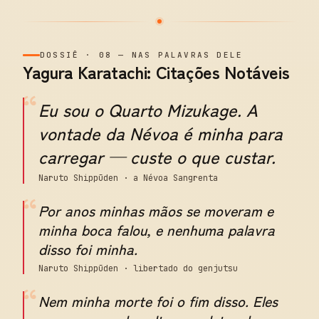
DOSSIÊ
·
08
—
NAS PALAVRAS DELE
Yagura Karatachi: Citações Notáveis
“
Eu sou o Quarto Mizukage. A
vontade da Névoa é minha para
carregar — custe o que custar.
Naruto Shippūden · a Névoa Sangrenta
“
Por anos minhas mãos se moveram e
minha boca falou, e nenhuma palavra
disso foi minha.
Naruto Shippūden · libertado do genjutsu
“
Nem minha morte foi o fim disso. Eles