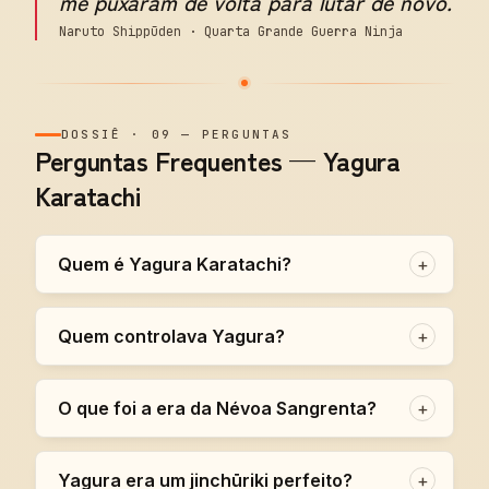
me puxaram de volta para lutar de novo.
Naruto Shippūden · Quarta Grande Guerra Ninja
DOSSIÊ
·
09
—
PERGUNTAS
Perguntas Frequentes — Yagura
Karatachi
Quem é Yagura Karatachi?
+
Quem controlava Yagura?
+
O que foi a era da Névoa Sangrenta?
+
Yagura era um jinchūriki perfeito?
+