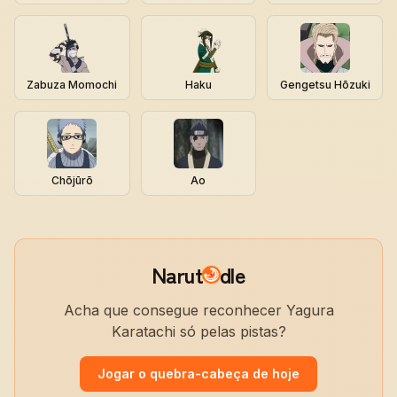
Zabuza Momochi
Haku
Gengetsu Hōzuki
Chōjūrō
Ao
Narut
dle
Acha que consegue reconhecer Yagura
Karatachi só pelas pistas?
Jogar o quebra-cabeça de hoje