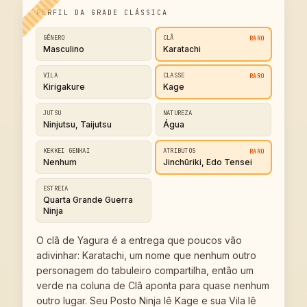
PERFIL DA GRADE CLÁSSICA
GÊNERO
CLÃ
RARO
Masculino
Karatachi
VILA
CLASSE
RARO
Kirigakure
Kage
JUTSU
NATUREZA
Ninjutsu, Taijutsu
Água
KEKKEI GENKAI
ATRIBUTOS
RARO
Nenhum
Jinchūriki, Edo Tensei
ESTREIA
Quarta Grande Guerra
Ninja
O clã de Yagura é a entrega que poucos vão
adivinhar: Karatachi, um nome que nenhum outro
personagem do tabuleiro compartilha, então um
verde na coluna de Clã aponta para quase nenhum
outro lugar. Seu Posto Ninja lê Kage e sua Vila lê