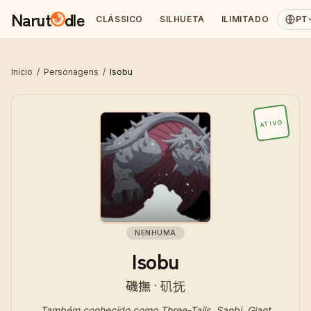
Narut
dle
CLÁSSICO
SILHUETA
ILIMITADO
PT
Início
/
Personagens
/
Isobu
ATIVO
NENHUMA
Isobu
磯撫 · 矶抚
Também conhecido como
Three-Tails, Sanbi, Giant