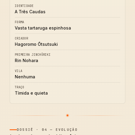
IDENTIDADE
A Três Caudas
FORMA
Vasta tartaruga espinhosa
CRIADOR
Hagoromo Ōtsutsuki
PRIMEIRA JINCHŪRIKI
Rin Nohara
VILA
Nenhuma
TRAÇO
Tímida e quieta
DOSSIÊ
·
04
—
EVOLUÇÃO