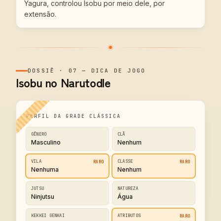
Yagura, controlou Isobu por meio dele, por
extensão.
DOSSIÊ
·
07
—
DICA DE JOGO
Isobu no Narutodle
PERFIL DA GRADE CLÁSSICA
GÊNERO
CLÃ
Masculino
Nenhum
VILA
CLASSE
RARO
RARO
Nenhuma
Nenhum
JUTSU
NATUREZA
Ninjutsu
Água
KEKKEI GENKAI
ATRIBUTOS
RARO