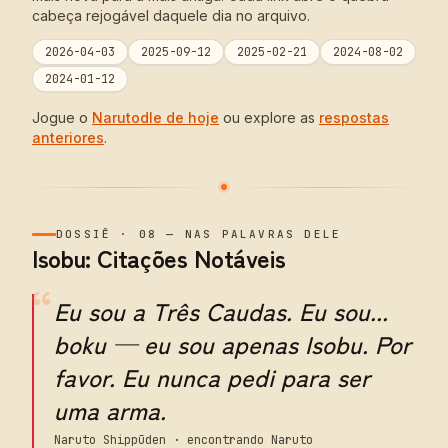
cabeça rejogável daquele dia no arquivo.
2026-04-03
2025-09-12
2025-02-21
2024-08-02
2024-01-12
Jogue o
Narutodle de hoje
ou explore as
respostas
anteriores
.
DOSSIÊ
·
08
—
NAS PALAVRAS DELE
Isobu: Citações Notáveis
“
Eu sou a Três Caudas. Eu sou...
boku — eu sou apenas Isobu. Por
favor. Eu nunca pedi para ser
uma arma.
Naruto Shippūden · encontrando Naruto