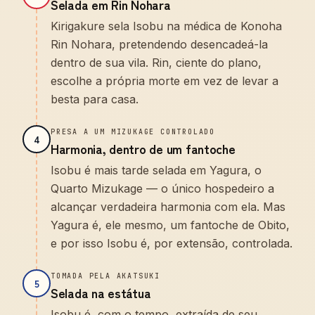
Selada em Rin Nohara
Kirigakure sela Isobu na médica de Konoha
Rin Nohara, pretendendo desencadeá-la
dentro de sua vila. Rin, ciente do plano,
escolhe a própria morte em vez de levar a
besta para casa.
PRESA A UM MIZUKAGE CONTROLADO
4
Harmonia, dentro de um fantoche
Isobu é mais tarde selada em Yagura, o
Quarto Mizukage — o único hospedeiro a
alcançar verdadeira harmonia com ela. Mas
Yagura é, ele mesmo, um fantoche de Obito,
e por isso Isobu é, por extensão, controlada.
TOMADA PELA AKATSUKI
5
Selada na estátua
Isobu é, com o tempo, extraída de seu