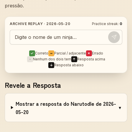
pressão.
ARCHIVE REPLAY ·
2026-05-20
Practice streak:
0
Guess today's Naruto character
✓
Correto
~
Parcial / adjacente
✗
Errado
·
Nenhum dos dois tem
↑
Resposta acima
↓
Resposta abaixo
Revele a Resposta
Mostrar a resposta do Narutodle de 2026-
▾
05-20