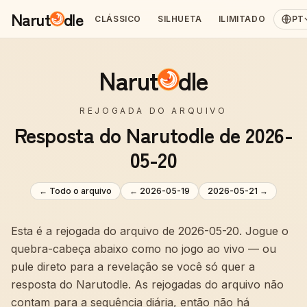
Narut
dle
CLÁSSICO
SILHUETA
ILIMITADO
PT
Narut
dle
REJOGADA DO ARQUIVO
Resposta do Narutodle de 2026-
05-20
← Todo o arquivo
←
2026-05-19
2026-05-21
→
Esta é a rejogada do arquivo de 2026-05-20. Jogue o
quebra-cabeça abaixo como no jogo ao vivo — ou
pule direto para a revelação se você só quer a
resposta do Narutodle. As rejogadas do arquivo não
contam para a sequência diária, então não há