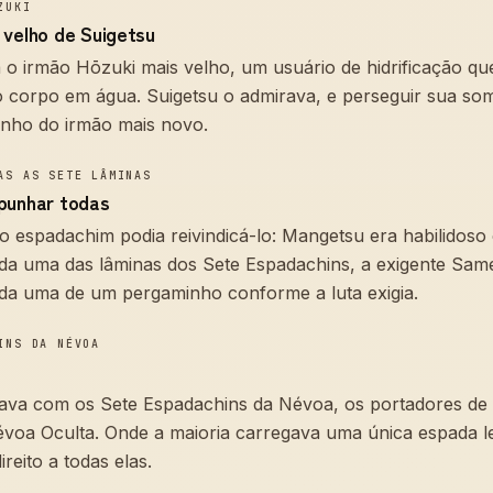
ZUKI
 velho de Suigetsu
o irmão Hōzuki mais velho, um usuário de hidrificação qu
o corpo em água. Suigetsu o admirava, e perseguir sua s
inho do irmão mais novo.
AS AS SETE LÂMINAS
punhar todas
espadachim podia reivindicá-lo: Mangetsu era habilidoso 
a uma das lâminas dos Sete Espadachins, a exigente Same
da uma de um pergaminho conforme a luta exigia.
INS DA NÉVOA
ava com os Sete Espadachins da Névoa, os portadores de 
voa Oculta. Onde a maioria carregava uma única espada le
reito a todas elas.