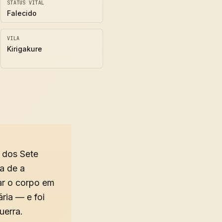
STATUS VITAL
Falecido
VILA
Kirigakure
 dos Sete
a de a
ar o corpo em
ria — e foi
uerra.