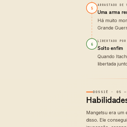
ARRASTADO DE 
5
Uma arma re
Há muito mort
Grande Guerra
LIBERTADO POR
6
Solto enfim
Quando Itach
libertada jun
DOSSIÊ
·
05
Habilidades
Mangetsu era um e
disso. Ele consegu