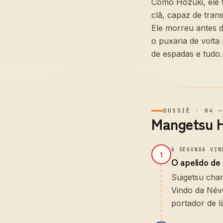
Como Hōzuki, ele 
clã, capaz de tran
Ele morreu antes d
o puxaria de volta
de espadas e tudo.
DOSSIÊ
·
04
Mangetsu H
A SEGUNDA VIN
1
O apelido de
Suigetsu cha
Vindo da Név
portador de l