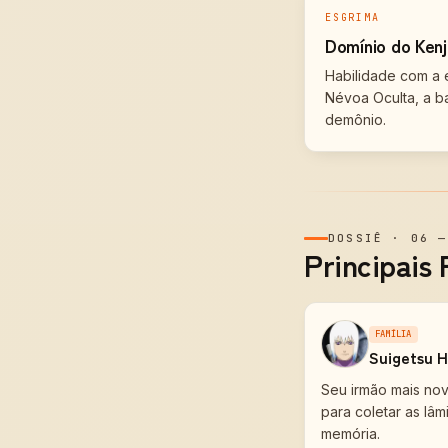
ESGRIMA
Domínio do Ken
Habilidade com a 
Névoa Oculta, a b
demônio.
DOSSIÊ
·
06
Principais
FAMÍLIA
Suigetsu H
Seu irmão mais novo
para coletar as lâ
memória.