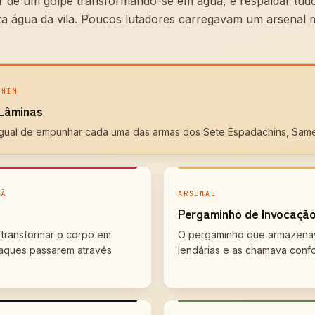
r de um golpe transformando-se em água, e respaldar tud
za água da vila. Poucos lutadores carregavam um arsenal 
CHIM
Lâminas
igual de empunhar cada uma das armas dos Sete Espadachins, Same
LÃ
ARSENAL
Pergaminho de Invocaçã
 transformar o corpo em
O pergaminho que armazenav
aques passarem através
lendárias e as chamava confor