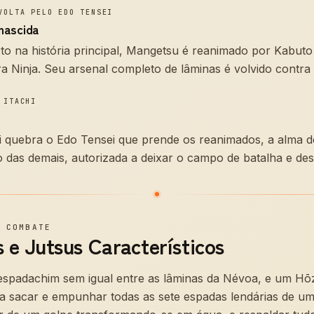
VOLTA PELO EDO TENSEI
nascida
o na história principal, Mangetsu é reanimado por Kabuto
 Ninja. Seu arsenal completo de lâminas é volvido contra 
 ITACHI
i quebra o Edo Tensei que prende os reanimados, a alma 
to das demais, autorizada a deixar o campo de batalha e de
—
COMBATE
 e Jutsus Característicos
spadachim sem igual entre as lâminas da Névoa, e um Hō
ia sacar e empunhar todas as sete espadas lendárias de u