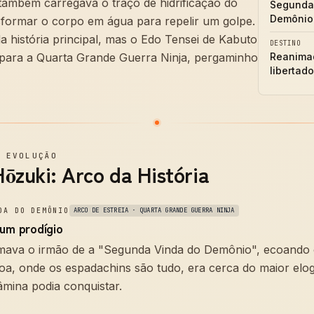
também carregava o traço de hidrificação do
Segunda
Demônio
sformar o corpo em água para repelir um golpe.
a história principal, mas o Edo Tensei de Kabuto
DESTINO
 para a Quarta Grande Guerra Ninja, pergaminho
Reanima
libertado
—
EVOLUÇÃO
ōzuki: Arco da História
DA DO DEMÔNIO
ARCO DE ESTREIA · QUARTA GRANDE GUERRA NINJA
 um prodígio
mava o irmão de a "Segunda Vinda do Demônio", ecoando o
oa, onde os espadachins são tudo, era cerca do maior elo
âmina podia conquistar.