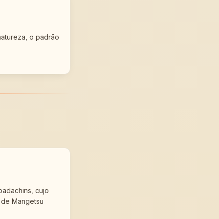
natureza, o padrão
adachins, cujo
o de Mangetsu