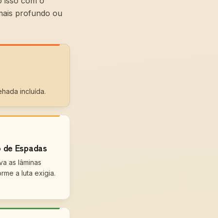
o isso com o
mais profundo ou
hada incluída.
o de Espadas
a as lâminas
me a luta exigia.