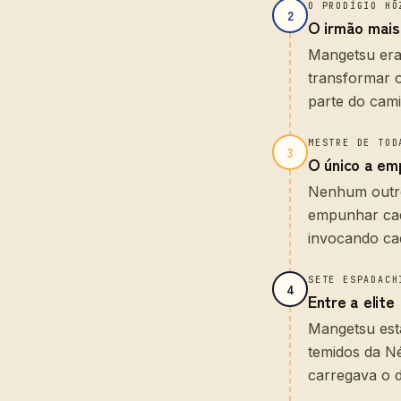
O PRODÍGIO HŌ
2
O irmão mais
Mangetsu era 
transformar 
parte do cam
MESTRE DE TOD
3
O único a em
Nenhum outro 
empunhar cad
invocando ca
SETE ESPADACH
4
Entre a elite
Mangetsu est
temidos da Né
carregava o di