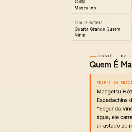
GÊNERO
Masculino
ARCO DE ESTREIA
Quarta Grande Guerra
Ninja
DOSSIÊ
·
02
Quem É Ma
RESUMO DO REGI
Mangetsu Hōzu
Espadachins d
"Segunda Vind
água, ele car
arrastado ao 