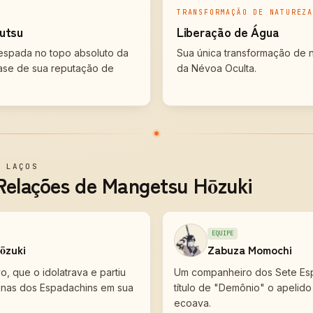
TRANSFORMAÇÃO DE NATUREZA
jutsu
Liberação de Água
espada no topo absoluto da
Sua única transformação de 
ase de sua reputação de
da Névoa Oculta.
—
LAÇOS
 Relações de Mangetsu Hōzuki
EQUIPE
ōzuki
Zabuza Momochi
, que o idolatrava e partiu
Um companheiro dos Sete Esp
minas dos Espadachins em sua
título de "Demônio" o apelid
ecoava.