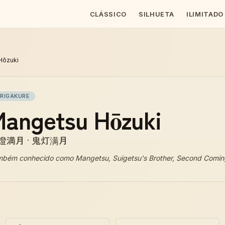
CLÁSSICO
SILHUETA
ILIMITADO
Hōzuki
IRIGAKURE
angetsu Hōzuki
燈満月 · 鬼灯满月
mbém conhecido como
Mangetsu, Suigetsu's Brother, Second Comin