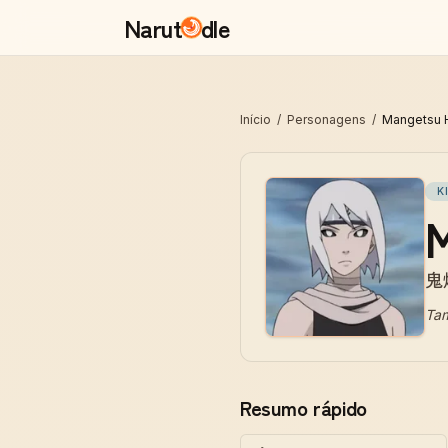
Narut
dle
Início
/
Personagens
/
Mangetsu 
K
M
鬼
Ta
Resumo rápido