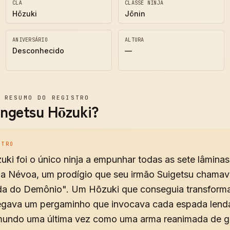
CLÃ
CLASSE NINJA
Hōzuki
Jōnin
ANIVERSÁRIO
ALTURA
Desconhecido
—
—
RESUMO DO REGISTRO
ngetsu Hōzuki?
STRO
ki foi o único ninja a empunhar todas as sete lâminas
a Névoa, um prodígio que seu irmão Suigetsu chamav
a do Demônio". Um Hōzuki que conseguia transform
regava um pergaminho que invocava cada espada lendá
mundo uma última vez como uma arma reanimada de g