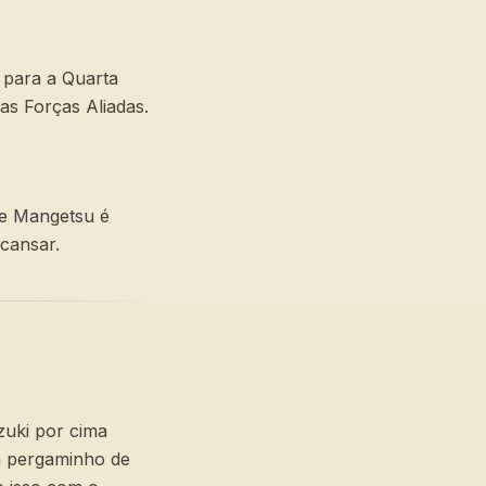
 para a Quarta
as Forças Aliadas.
de Mangetsu é
scansar.
zuki por cima
m pergaminho de