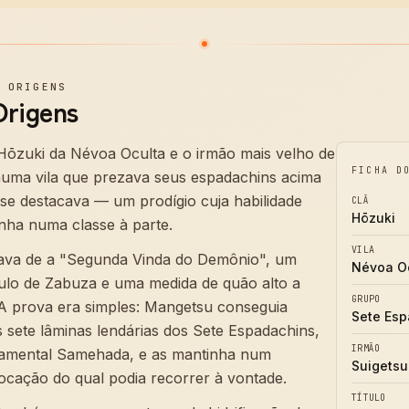
—
ORIGENS
Origens
ōzuki da Névoa Oculta e o irmão mais velho de
FICHA D
uma vila que prezava seus espadachins acima
 se destacava — um prodígio cuja habilidade
CLÃ
Hōzuki
nha numa classe à parte.
VILA
ava de a "Segunda Vinda do Demônio", um
Névoa O
tulo de Zabuza e uma medida de quão alto a
GRUPO
 A prova era simples: Mangetsu conseguia
Sete Esp
sete lâminas lendárias dos Sete Espadachins,
IRMÃO
ramental Samehada, e as mantinha num
Suigetsu
ocação do qual podia recorrer à vontade.
TÍTULO