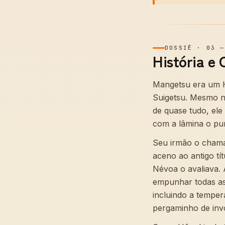
DOSSIÊ
·
03
História e 
Mangetsu era um H
Suigetsu. Mesmo n
de quase tudo, ele
com a lâmina o pu
Seu irmão o cham
aceno ao antigo tí
Névoa o avaliava.
empunhar todas as 
incluindo a tempe
pergaminho de inv