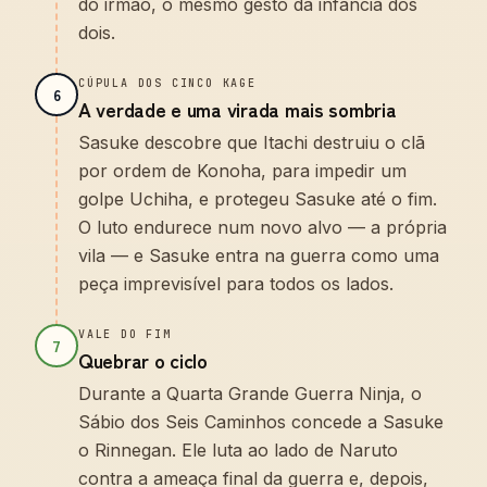
do irmão, o mesmo gesto da infância dos
dois.
CÚPULA DOS CINCO KAGE
6
A verdade e uma virada mais sombria
Sasuke descobre que Itachi destruiu o clã
por ordem de Konoha, para impedir um
golpe Uchiha, e protegeu Sasuke até o fim.
O luto endurece num novo alvo — a própria
vila — e Sasuke entra na guerra como uma
peça imprevisível para todos os lados.
VALE DO FIM
7
Quebrar o ciclo
Durante a Quarta Grande Guerra Ninja, o
Sábio dos Seis Caminhos concede a Sasuke
o Rinnegan. Ele luta ao lado de Naruto
contra a ameaça final da guerra e, depois,