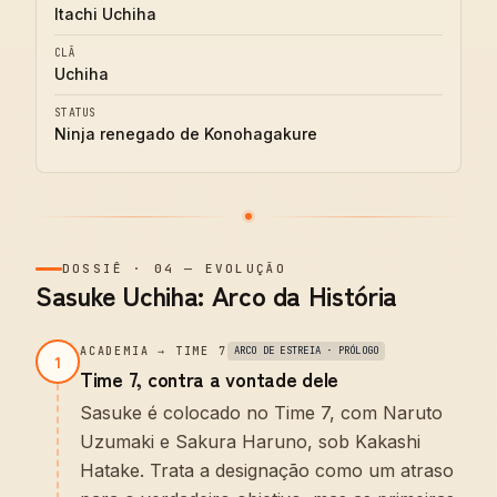
Itachi Uchiha
CLÃ
Uchiha
STATUS
Ninja renegado de Konohagakure
DOSSIÊ
·
04
—
EVOLUÇÃO
Sasuke Uchiha: Arco da História
ACADEMIA → TIME 7
ARCO DE ESTREIA · PRÓLOGO
1
Time 7, contra a vontade dele
Sasuke é colocado no Time 7, com Naruto
Uzumaki e Sakura Haruno, sob Kakashi
Hatake. Trata a designação como um atraso