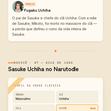
FAMÍLIA
Fugaku Uchiha
O pai de Sasuke e chefe do clã Uchiha. Com a mãe
de Sasuke, Mikoto, foi morto no massacre do clã —
a perda que definiu o rumo da vida inteira de
Sasuke.
DOSSIÊ
·
07
—
DICA DE JOGO
Sasuke Uchiha no Narutodle
PERFIL DA GRADE CLÁSSICA
GÊNERO
CLÃ
Masculino
Uchiha
VILA
CLASSE
RARO