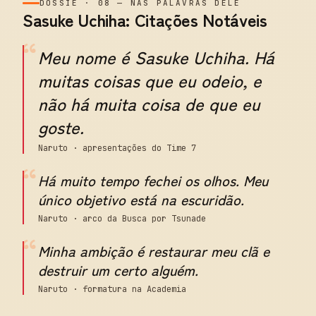
DOSSIÊ
·
08
—
NAS PALAVRAS DELE
Sasuke Uchiha: Citações Notáveis
“
Meu nome é Sasuke Uchiha. Há
muitas coisas que eu odeio, e
não há muita coisa de que eu
goste.
Naruto · apresentações do Time 7
“
Há muito tempo fechei os olhos. Meu
único objetivo está na escuridão.
Naruto · arco da Busca por Tsunade
“
Minha ambição é restaurar meu clã e
destruir um certo alguém.
Naruto · formatura na Academia