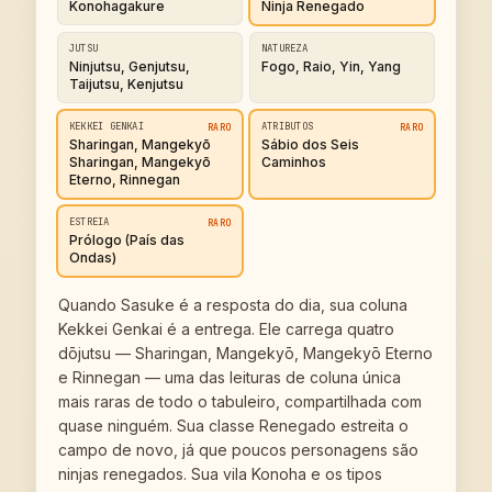
Konohagakure
Ninja Renegado
JUTSU
NATUREZA
Ninjutsu, Genjutsu,
Fogo, Raio, Yin, Yang
Taijutsu, Kenjutsu
KEKKEI GENKAI
ATRIBUTOS
RARO
RARO
Sharingan, Mangekyō
Sábio dos Seis
Sharingan, Mangekyō
Caminhos
Eterno, Rinnegan
ESTREIA
RARO
Prólogo (País das
Ondas)
Quando Sasuke é a resposta do dia, sua coluna
Kekkei Genkai é a entrega. Ele carrega quatro
dōjutsu — Sharingan, Mangekyō, Mangekyō Eterno
e Rinnegan — uma das leituras de coluna única
mais raras de todo o tabuleiro, compartilhada com
quase ninguém. Sua classe Renegado estreita o
campo de novo, já que poucos personagens são
ninjas renegados. Sua vila Konoha e os tipos