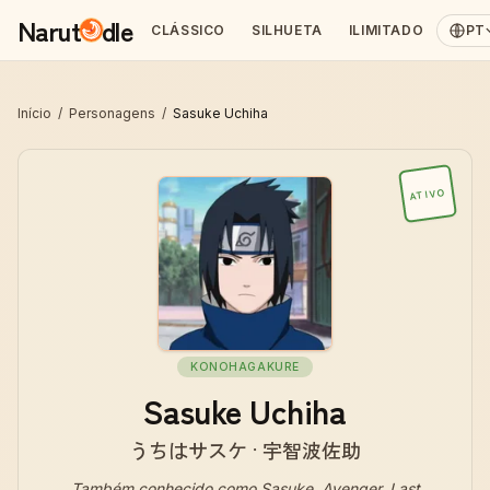
Narut
dle
CLÁSSICO
SILHUETA
ILIMITADO
PT
Início
/
Personagens
/
Sasuke Uchiha
ATIVO
KONOHAGAKURE
Sasuke Uchiha
うちはサスケ · 宇智波佐助
Também conhecido como
Sasuke, Avenger, Last