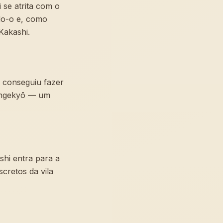
se atrita com o
do-o e, como
Kakashi.
 conseguiu fazer
Mangekyō — um
hi entra para a
cretos da vila