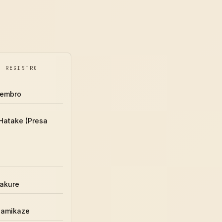
O REGISTRO
tembro
Hatake (Presa
akure
Namikaze