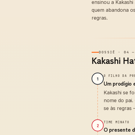
ensinou a Kakashi 
quem abandona os
regras.
DOSSIÊ
·
04
Kakashi Ha
O FILHO DA PR
1
Um prodígio 
Kakashi se f
nome do pai.
se às regras —
TIME MINATO
2
O presente d