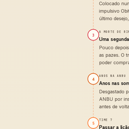
Colocado num
impulsivo Ob
último desejo
A MORTE DE RI
3
Uma segunda
Pouco depois
as pazes. O 
poder compra
ANOS NA ANBU
4
Anos nas so
Desgastado p
ANBU por insi
antes de volta
TIME 7
5
Passar a liçã