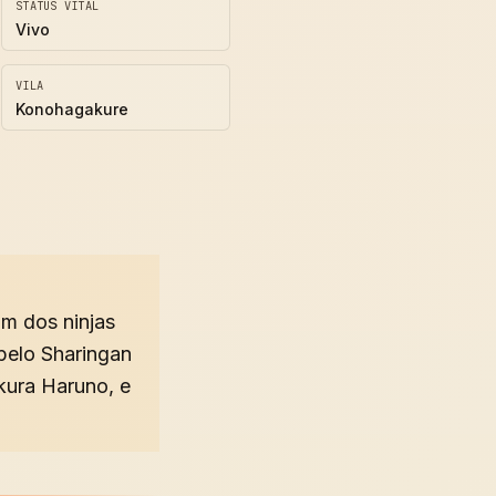
STATUS VITAL
Vivo
VILA
Konohagakure
um dos ninjas
pelo Sharingan
kura Haruno, e