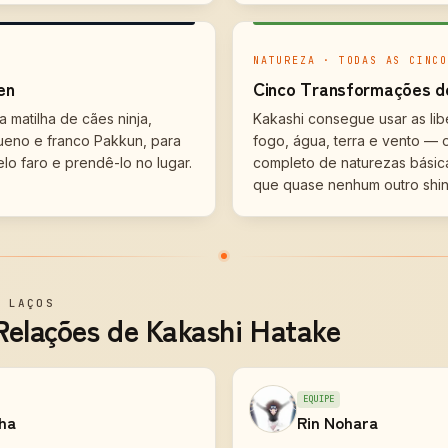
NATUREZA · TODAS AS CINCO
en
Cinco Transformações d
 matilha de cães ninja,
Kakashi consegue usar as lib
ueno e franco Pakkun, para
fogo, água, terra e vento — 
elo faro e prendê-lo no lugar.
completo de naturezas básic
que quase nenhum outro shino
—
LAÇOS
Relações de Kakashi Hatake
EQUIPE
iha
Rin Nohara