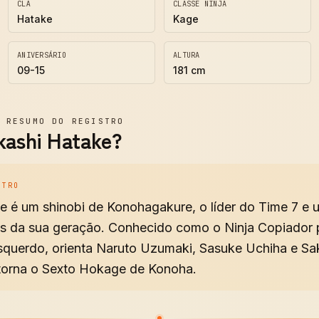
CLÃ
CLASSE NINJA
Hatake
Kage
ANIVERSÁRIO
ALTURA
09-15
181 cm
—
RESUMO DO REGISTRO
ashi Hatake?
STRO
e é um shinobi de Konohagakure, o líder do Time 7 e 
os da sua geração. Conhecido como o Ninja Copiador 
squerdo, orienta Naruto Uzumaki, Sasuke Uchiha e Sa
 torna o Sexto Hokage de Konoha.