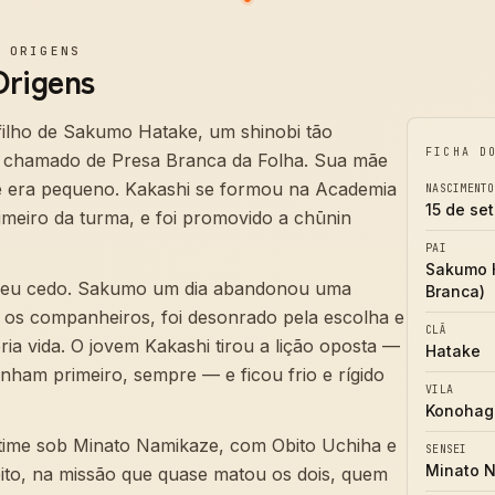
—
ORIGENS
Origens
filho de Sakumo Hatake, um shinobi tão
FICHA D
a chamado de Presa Branca da Folha. Sua mãe
 era pequeno. Kakashi se formou na Academia
NASCIMENTO
15 de se
imeiro da turma, e foi promovido a chūnin
PAI
Sakumo 
eceu cedo. Sakumo um dia abandonou uma
Branca)
 os companheiros, foi desonrado pela escolha e
CLÃ
ria vida. O jovem Kakashi tirou a lição oposta —
Hatake
inham primeiro, sempre — e ficou frio e rígido
VILA
Konohag
time sob Minato Namikaze, com Obito Uchiha e
SENSEI
Minato 
ito, na missão que quase matou os dois, quem