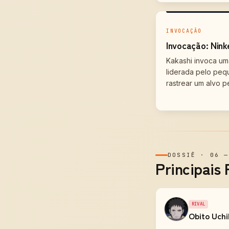
INVOCAÇÃO
Invocação: Nink
Kakashi invoca uma
liderada pelo peq
rastrear um alvo p
DOSSIÊ
·
06
Principais 
RIVAL
Obito Uch