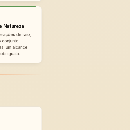
e Natureza
erações de raio,
o conjunto
as, um alcance
bi iguala.