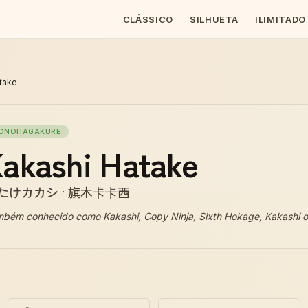
CLÁSSICO
SILHUETA
ILIMITADO
take
ONOHAGAKURE
akashi Hatake
たけカカシ · 旗木卡卡西
mbém conhecido como
Kakashi, Copy Ninja, Sixth Hokage, Kakashi o