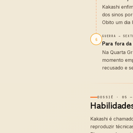
Kakashi enfi
dos sinos por
Obito um dia 
GUERRA → SEXT
6
Para fora da
Na Quarta Gra
momento empu
recusado e s
DOSSIÊ
·
05
Habilidades
Kakashi é chamado 
reproduzir técnicas