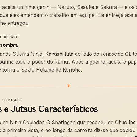
m aceita um time genin — Naruto, Sasuke e Sakura — e os 
que eles entendem o trabalho em equipe. Ele entrega aos a
lhe entregou.
O HOKAGE
 sombra
nde Guerra Ninja, Kakashi luta ao lado do renascido Obit
nha todo o poder do Kamui. Após a guerra, aceita o papel
e torna o Sexto Hokage de Konoha.
—
COMBATE
 e Jutsus Característicos
de Ninja Copiador. O Sharingan que recebeu de Obito lhe 
 à primeira vista, e ao longo da carreira diz-se que copiou 