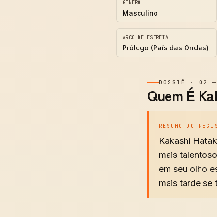
GÊNERO
Masculino
ARCO DE ESTREIA
Prólogo (País das Ondas)
DOSSIÊ
·
02
Quem É Kak
RESUMO DO REGI
Kakashi Hatak
mais talentos
em seu olho e
mais tarde se