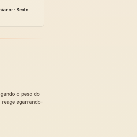
piador · Sexto
regando o peso do
i reage agarrando-