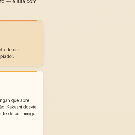
to — e luta com
nto de um
piador.
ingan que abre
ão. Kakashi desvia
rte de um inimigo