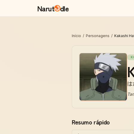
Narut
dle
Início
/
Personagens
/
Kakashi Ha
K
K
は
Ta
Resumo rápido