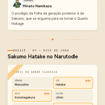
VÍNCULO
Minato Namikaze
O prodígio da Folha da geração posterior à de
Sakumo, que se ergueria para se tornar o Quarto
Hokage.
DOSSIÊ
·
07
—
DICA DE JOGO
Sakumo Hatake no Narutodle
PERFIL DA GRADE CLÁSSICA
GÊNERO
CLÃ
RARO
Masculino
Hatake
VILA
CLASSE
RARO
Konohagakure
Jōnin