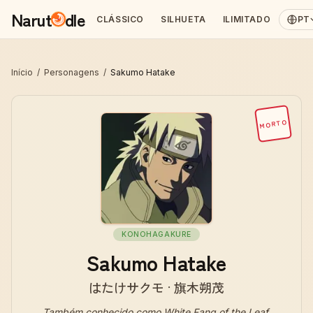
Narut
dle
CLÁSSICO
SILHUETA
ILIMITADO
PT
Início
/
Personagens
/
Sakumo Hatake
MORTO
KONOHAGAKURE
Sakumo Hatake
はたけサクモ · 旗木朔茂
Também conhecido como
White Fang of the Leaf,