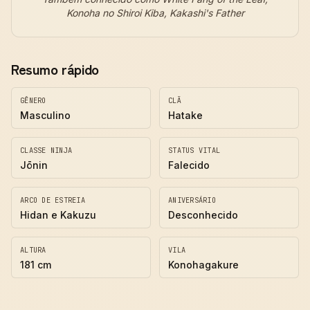
Konoha no Shiroi Kiba, Kakashi's Father
Resumo rápido
GÊNERO
CLÃ
Masculino
Hatake
CLASSE NINJA
STATUS VITAL
Jōnin
Falecido
ARCO DE ESTREIA
ANIVERSÁRIO
Hidan e Kakuzu
Desconhecido
ALTURA
VILA
181 cm
Konohagakure