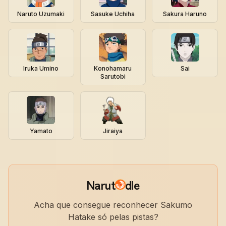
Naruto Uzumaki
Sasuke Uchiha
Sakura Haruno
Iruka Umino
Konohamaru
Sai
Sarutobi
Yamato
Jiraiya
Narut
dle
Acha que consegue reconhecer Sakumo
Hatake só pelas pistas?