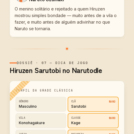
O menino solitário e rejeitado a quem Hiruzen
mostrou simples bondade — muito antes de a vila o
fazer, e muito antes de alguém adivinhar no que
Naruto se tornaria.
DOSSIÊ
·
07
—
DICA DE JOGO
Hiruzen Sarutobi no Narutodle
PERFIL DA GRADE CLÁSSICA
GÊNERO
CLÃ
RARO
Masculino
Sarutobi
VILA
CLASSE
RARO
Konohagakure
Kage