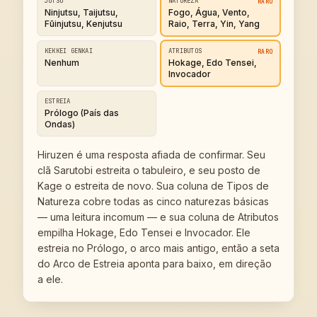
JUTSU
NATUREZA
RARO
Ninjutsu, Taijutsu,
Fogo, Água, Vento,
Fūinjutsu, Kenjutsu
Raio, Terra, Yin, Yang
KEKKEI GENKAI
ATRIBUTOS
RARO
Nenhum
Hokage, Edo Tensei,
Invocador
ESTREIA
Prólogo (País das
Ondas)
Hiruzen é uma resposta afiada de confirmar. Seu
clã Sarutobi estreita o tabuleiro, e seu posto de
Kage o estreita de novo. Sua coluna de Tipos de
Natureza cobre todas as cinco naturezas básicas
— uma leitura incomum — e sua coluna de Atributos
empilha Hokage, Edo Tensei e Invocador. Ele
estreia no Prólogo, o arco mais antigo, então a seta
do Arco de Estreia aponta para baixo, em direção
a ele.