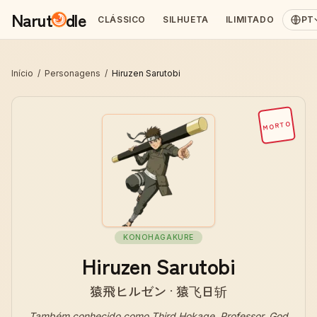
Narut
dle
CLÁSSICO
SILHUETA
ILIMITADO
PT
Início
/
Personagens
/
Hiruzen Sarutobi
MORTO
KONOHAGAKURE
Hiruzen Sarutobi
猿飛ヒルゼン · 猿飞日斩
Também conhecido como
Third Hokage, Professor, God