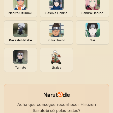
Naruto Uzumaki
Sasuke Uchiha
Sakura Haruno
Kakashi Hatake
Iruka Umino
Sai
Yamato
Jiraiya
Narut
dle
Acha que consegue reconhecer Hiruzen
Sarutobi só pelas pistas?