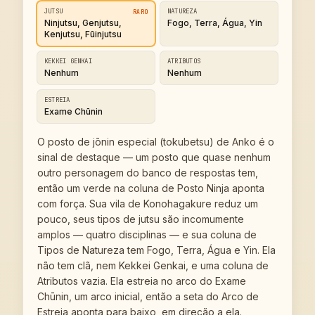
JUTSU
NATUREZA
RARO
Ninjutsu, Genjutsu,
Fogo, Terra, Água, Yin
Kenjutsu, Fūinjutsu
KEKKEI GENKAI
ATRIBUTOS
Nenhum
Nenhum
ESTREIA
Exame Chūnin
O posto de jōnin especial (tokubetsu) de Anko é o
sinal de destaque — um posto que quase nenhum
outro personagem do banco de respostas tem,
então um verde na coluna de Posto Ninja aponta
com força. Sua vila de Konohagakure reduz um
pouco, seus tipos de jutsu são incomumente
amplos — quatro disciplinas — e sua coluna de
Tipos de Natureza tem Fogo, Terra, Água e Yin. Ela
não tem clã, nem Kekkei Genkai, e uma coluna de
Atributos vazia. Ela estreia no arco do Exame
Chūnin, um arco inicial, então a seta do Arco de
Estreia aponta para baixo, em direção a ela.