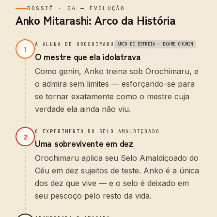
DOSSIÊ
·
04
—
EVOLUÇÃO
Anko Mitarashi: Arco da História
A ALUNA DE OROCHIMARU
ARCO DE ESTREIA · EXAME CHŪNIN
1
O mestre que ela idolatrava
Como genin, Anko treina sob Orochimaru, e
o admira sem limites — esforçando-se para
se tornar exatamente como o mestre cuja
verdade ela ainda não viu.
O EXPERIMENTO DO SELO AMALDIÇOADO
2
Uma sobrevivente em dez
Orochimaru aplica seu Selo Amaldiçoado do
Céu em dez sujeitos de teste. Anko é a única
dos dez que vive — e o selo é deixado em
seu pescoço pelo resto da vida.