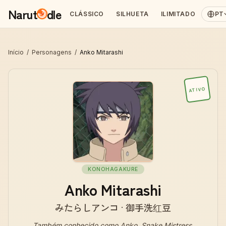
Narut
dle
CLÁSSICO
SILHUETA
ILIMITADO
PT
Início
/
Personagens
/
Anko Mitarashi
ATIVO
KONOHAGAKURE
Anko Mitarashi
みたらしアンコ · 御手洗红豆
Também conhecido como
Anko, Snake Mistress,