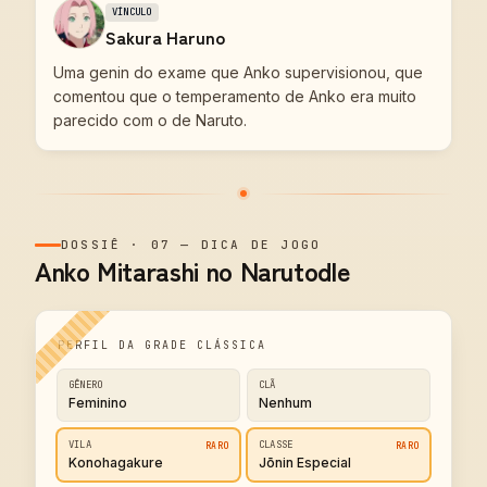
VÍNCULO
Sakura Haruno
Uma genin do exame que Anko supervisionou, que
comentou que o temperamento de Anko era muito
parecido com o de Naruto.
DOSSIÊ
·
07
—
DICA DE JOGO
Anko Mitarashi no Narutodle
PERFIL DA GRADE CLÁSSICA
GÊNERO
CLÃ
Feminino
Nenhum
VILA
CLASSE
RARO
RARO
Konohagakure
Jōnin Especial