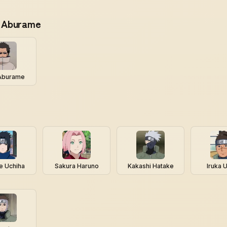
ã Aburame
 Aburame
e Uchiha
Sakura Haruno
Kakashi Hatake
Iruka 