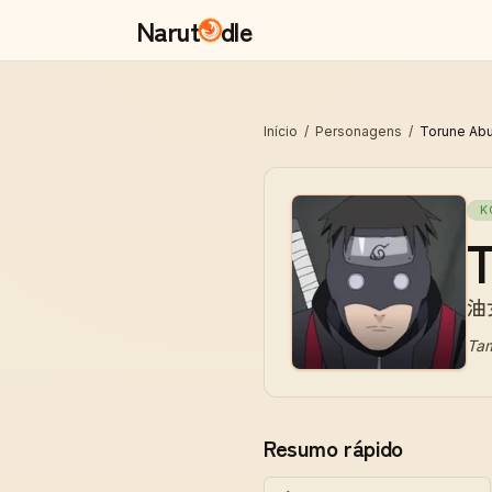
Narut
dle
Início
/
Personagens
/
Torune Ab
K
油
Ta
Resumo rápido