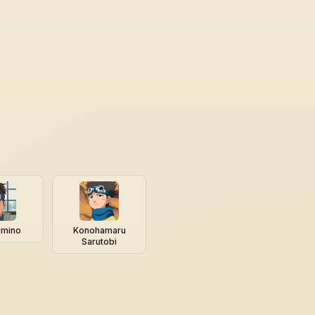
Umino
Konohamaru
Sarutobi