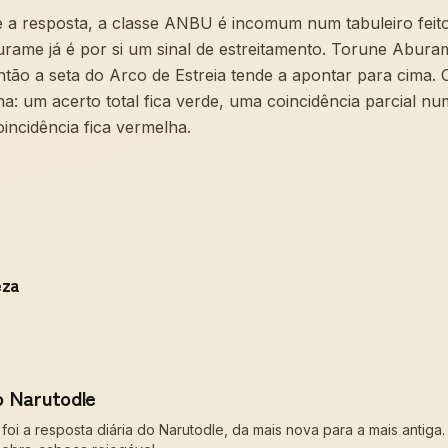
 resposta, a classe ANBU é incomum num tabuleiro feito 
urame já é por si um sinal de estreitamento. Torune Aburam
tão a seta do Arco de Estreia tende a apontar para cima. 
na: um acerto total fica verde, uma coincidência parcial nu
incidência fica vermelha.
eza
o Narutodle
i a resposta diária do Narutodle, da mais nova para a mais antiga.