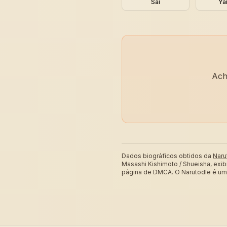
Sai
Ya
Ach
Dados biográficos obtidos da
Naru
Masashi Kishimoto / Shueisha, exi
página de DMCA. O Narutodle é um p