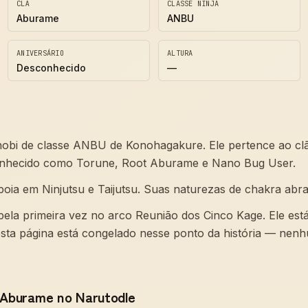
CLÃ
CLASSE NINJA
Aburame
ANBU
ANIVERSÁRIO
ALTURA
Desconhecido
—
obi de classe ANBU de Konohagakure. Ele pertence ao cl
onhecido como Torune, Root Aburame e Nano Bug User.
poia em Ninjutsu e Taijutsu. Suas naturezas de chakra ab
la primeira vez no arco Reunião dos Cinco Kage. Ele está
ta página está congelado nesse ponto da história — ne
 Aburame no Narutodle