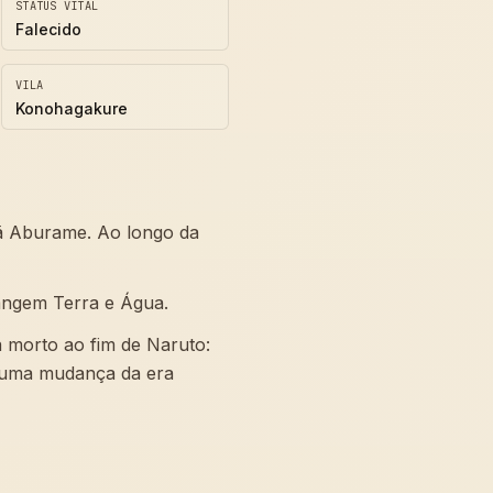
STATUS VITAL
Falecido
VILA
Konohagakure
ã Aburame. Ao longo da
rangem Terra e Água.
 morto ao fim de Naruto:
nhuma mudança da era