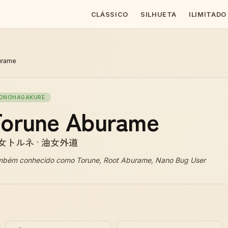
CLÁSSICO
SILHUETA
ILIMITADO
urame
ONOHAGAKURE
Torune Aburame
女トルネ · 油女外道
mbém conhecido como
Torune, Root Aburame, Nano Bug User