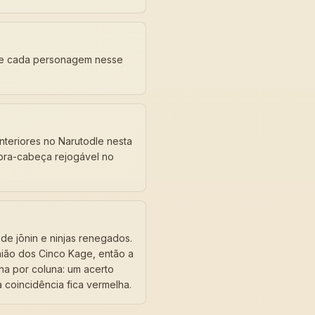
 de cada personagem nesse
nteriores no Narutodle nesta
ebra-cabeça rejogável no
de jōnin e ninjas renegados.
nião dos Cinco Kage, então a
na por coluna: um acerto
a coincidência fica vermelha.