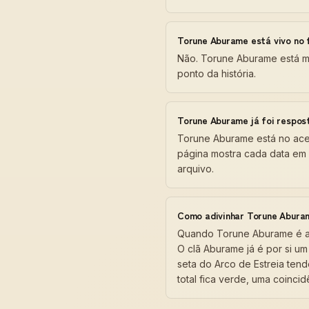
Torune Aburame está vivo no 
Não. Torune Aburame está m
ponto da história.
Torune Aburame já foi respos
Torune Aburame está no acer
página mostra cada data em 
arquivo.
Como adivinhar Torune Abura
Quando Torune Aburame é a r
O clã Aburame já é por si um
seta do Arco de Estreia tend
total fica verde, uma coinci