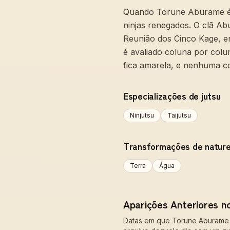
Quando Torune Aburame é a
ninjas renegados. O clã Ab
Reunião dos Cinco Kage, en
é avaliado coluna por colu
fica amarela, e nenhuma co
Especializações de jutsu
Ninjutsu
Taijutsu
Transformações de natur
Terra
Água
Aparições Anteriores n
Datas em que Torune Aburame fo