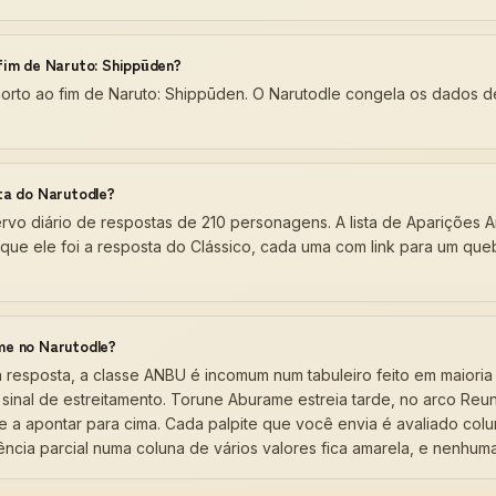
fim de Naruto: Shippūden?
orto ao fim de Naruto: Shippūden. O Narutodle congela os dados
ta do Narutodle?
vo diário de respostas de 210 personagens. A lista de Aparições A
que ele foi a resposta do Clássico, cada uma com link para um qu
me no Narutodle?
esposta, a classe ANBU é incomum num tabuleiro feito em maioria 
 sinal de estreitamento. Torune Aburame estreia tarde, no arco Reu
e a apontar para cima. Cada palpite que você envia é avaliado colu
dência parcial numa coluna de vários valores fica amarela, e nenhum