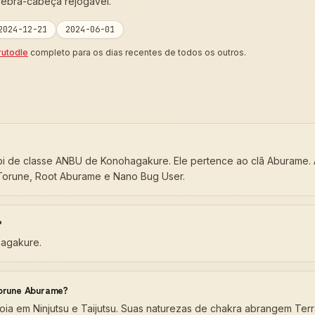
uebra-cabeça rejogável.
2024-12-21
2024-06-01
rutodle
completo para os dias recentes de todos os outros.
i de classe ANBU de Konohagakure. Ele pertence ao clã Aburame. 
orune, Root Aburame e Nano Bug User.
?
agakure.
Torune Aburame?
oia em Ninjutsu e Taijutsu. Suas naturezas de chakra abrangem Terr