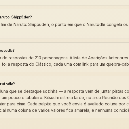
Naruto: Shippūden?
 o fim de Naruto: Shippūden, o ponto em que o Narutodle congela o
arutodle?
io de respostas de 210 personagens. A lista de Aparições Anteriore
 foi a resposta do Clássico, cada uma com link para um quebra-cab
rutodle?
luna que se destaque sozinha — a resposta vem de juntar pistas co
um pouco o tabuleiro. Kitsuchi estreia tarde, no arco Reunião dos 
tar para cima. Cada palpite que você envia é avaliado coluna por co
ial numa coluna de vários valores fica amarela, e nenhuma coincidê