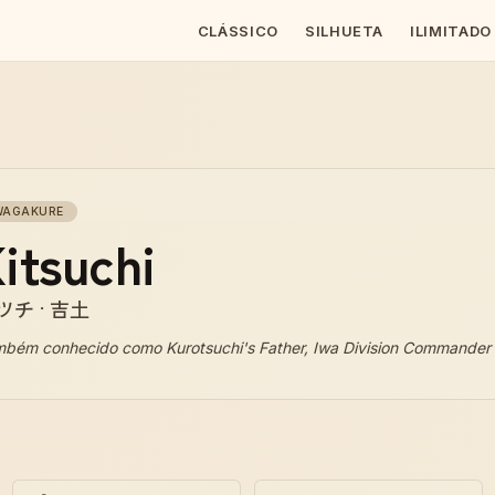
CLÁSSICO
SILHUETA
ILIMITADO
WAGAKURE
itsuchi
ツチ · 吉土
mbém conhecido como
Kurotsuchi's Father, Iwa Division Commander