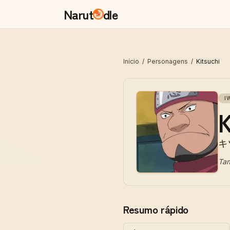
Narut
dle
Início
/
Personagens
/
Kitsuchi
I
K
キ
Ta
Resumo rápido