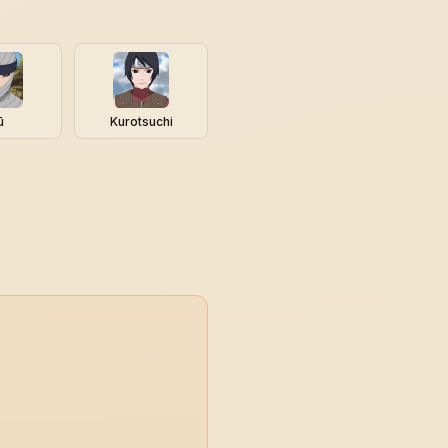
ū
Kurotsuchi