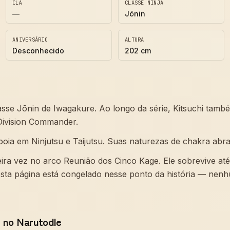
CLÃ
CLASSE NINJA
—
Jōnin
ANIVERSÁRIO
ALTURA
Desconhecido
202 cm
lasse Jōnin de Iwagakure. Ao longo da série, Kitsuchi ta
 Division Commander.
poia em Ninjutsu e Taijutsu. Suas naturezas de chakra ab
eira vez no arco Reunião dos Cinco Kage. Ele sobrevive até
ta página está congelado nesse ponto da história — ne
i no Narutodle