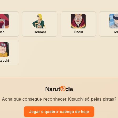
Han
Deidara
Ōnoki
M
tsuchi
Narut
dle
Acha que consegue reconhecer Kitsuchi só pelas pistas?
Jogar o quebra-cabeça de hoje