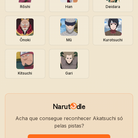
Rōshi
Han
Deidara
Ōnoki
Mū
Kurotsuchi
Kitsuchi
Gari
Narut
dle
Acha que consegue reconhecer Akatsuchi só
pelas pistas?