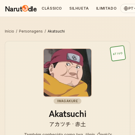
Narut
dle
CLÁSSICO
SILHUETA
ILIMITADO
PT
Início
/
Personagens
/
Akatsuchi
ATIVO
IWAGAKURE
Akatsuchi
アカツチ · 赤土
Também conhecido como
Iwa Jōnin, Ōnoki's