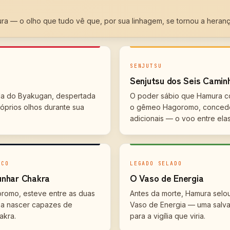
ra — o olho que tudo vê que, por sua linhagem, se tornou a heranç
O
SENJUTSU
Senjutsu dos Seis Camin
da do Byakugan, despertada
O poder sábio que Hamura c
óprios olhos durante sua
o gêmeo Hagoromo, concede
adicionais — o voo entre elas
ICO
LEGADO SELADO
unhar Chakra
O Vaso de Energia
romo, esteve entre as duas
Antes da morte, Hamura selo
 a nascer capazes de
Vaso de Energia — uma salv
akra.
para a vigília que viria.