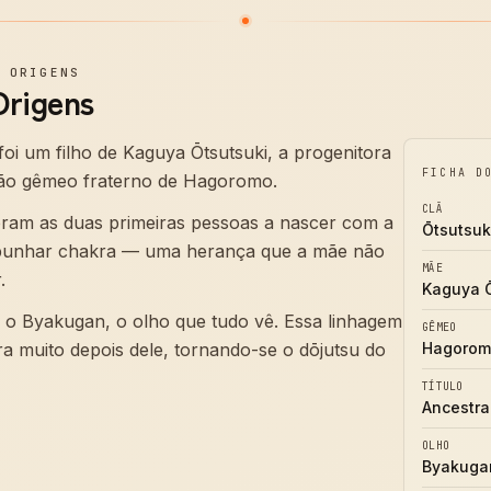
—
ORIGENS
Origens
oi um filho de Kaguya Ōtsutsuki, a progenitora
FICHA D
mão gêmeo fraterno de Hagoromo.
CLÃ
ram as duas primeiras pessoas a nascer com a
Ōtsutsuk
punhar chakra — uma herança que a mãe não
MÃE
.
Kaguya Ō
o Byakugan, o olho que tudo vê. Essa linhagem
GÊMEO
ra muito depois dele, tornando-se o dōjutsu do
Hagorom
TÍTULO
Ancestra
OLHO
Byakuga