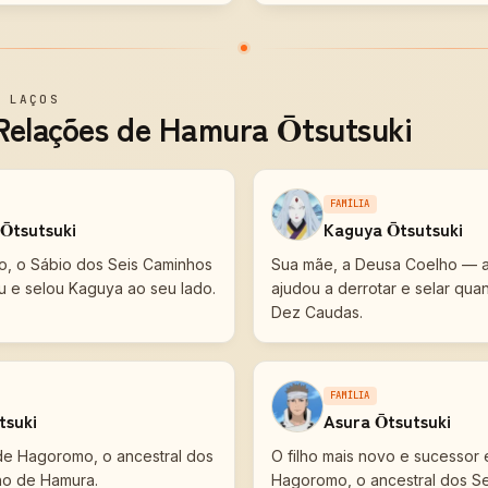
—
LAÇOS
 Relações de Hamura Ōtsutsuki
FAMÍLIA
Ōtsutsuki
Kaguya Ōtsutsuki
o, o Sábio dos Seis Caminhos
Sua mãe, a Deusa Coelho — 
u e selou Kaguya ao seu lado.
ajudou a derrotar e selar qua
Dez Caudas.
FAMÍLIA
tsuki
Asura Ōtsutsuki
 de Hagoromo, o ancestral dos
O filho mais novo e sucessor
ho de Hamura.
Hagoromo, o ancestral dos S