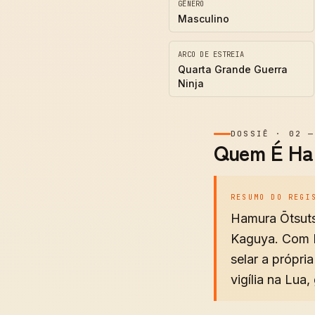
GÊNERO
Masculino
ARCO DE ESTREIA
Quarta Grande Guerra
Ninja
DOSSIÊ
·
02
Quem É Ha
RESUMO DO REGI
Hamura Ōtsuts
Kaguya. Com H
selar a própri
vigília na Lu