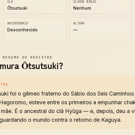
CLÃ
CLASSE NINJA
Ōtsutsuki
Nenhum
ANIVERSÁRIO
ALTURA
Desconhecido
—
—
RESUMO DO REGISTRO
mura Ōtsutsuki?
STRO
uki foi o gêmeo fraterno do Sábio dos Seis Caminhos 
agoromo, esteve entre os primeiros a empunhar chakr
a mãe. É o ancestral do clã Hyūga — e, depois, deu a 
a, guardando o mundo contra o retorno de Kaguya.