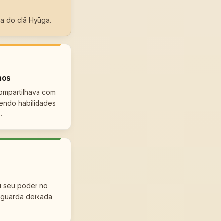
a do clã Hyūga.
hos
ompartilhava com
ndo habilidades
.
u seu poder no
aguarda deixada