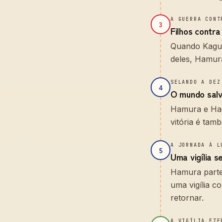
A GUERRA CONT
3
Filhos contr
Quando Kaguya
deles, Hamura
SELANDO A DEZ
4
O mundo salv
Hamura e Hag
vitória é ta
A JORNADA À L
5
Uma vigília s
Hamura parte
uma vigília c
retornar.
A VIGÍLIA ETE