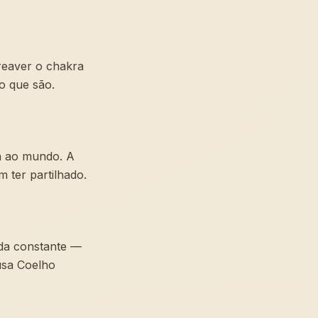
reaver o chakra
o que são.
a ao mundo. A
 ter partilhado.
da constante —
usa Coelho