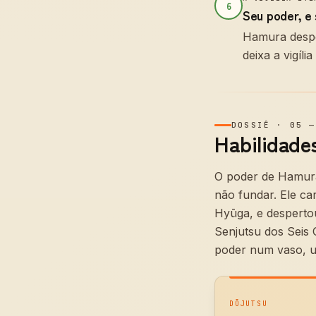
6
Seu poder, e 
Hamura desper
deixa a vigíl
DOSSIÊ
·
05
Habilidades
O poder de Hamura
não fundar. Ele ca
Hyūga, e desperto
Senjutsu dos Seis 
poder num vaso, u
DŌJUTSU