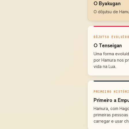
O Byakugan
O dōjutsu de Hamu
DŌJUTSU EVOLUÍD
O Tenseigan
Uma forma evoluí
por Hamura nos pr
vida na Lua.
PRIMEIRO HISTÓR
Primeiro a Emp
Hamura, com Hago
primeiras pessoas
carregar e usar ch