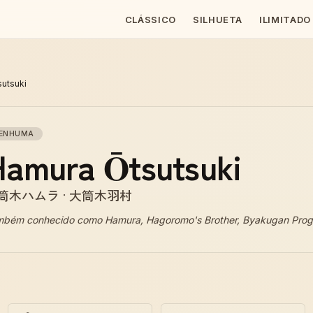
CLÁSSICO
SILHUETA
ILIMITADO
utsuki
ENHUMA
Hamura Ōtsutsuki
筒木ハムラ · 大筒木羽村
mbém conhecido como
Hamura, Hagoromo's Brother, Byakugan Prog