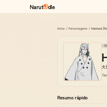
Narut
dle
Início
/
Personagens
/
Hamura Ōts
N
大
Ta
Resumo rápido