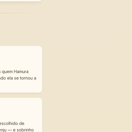
a quem Hamura
ndo ela se tornou a
 escolhido de
enju — e sobrinho