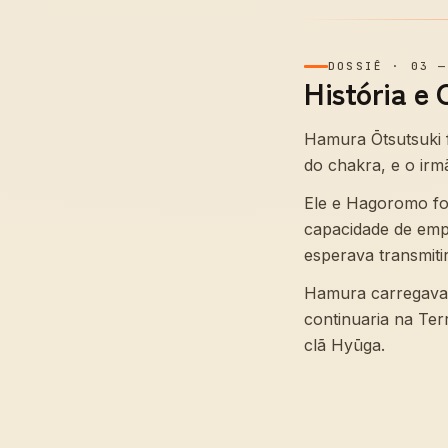
DOSSIÊ
·
03
História e 
Hamura Ōtsutsuki f
do chakra, e o ir
Ele e Hagoromo fo
capacidade de em
esperava transmitir
Hamura carregava 
continuaria na Ter
clã Hyūga.