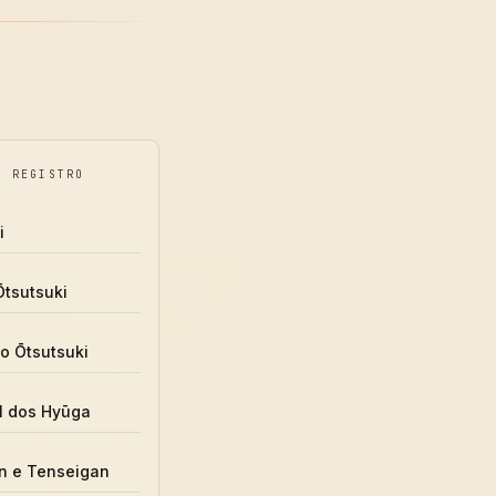
O REGISTRO
i
tsutsuki
o Ōtsutsuki
l dos Hyūga
n e Tenseigan