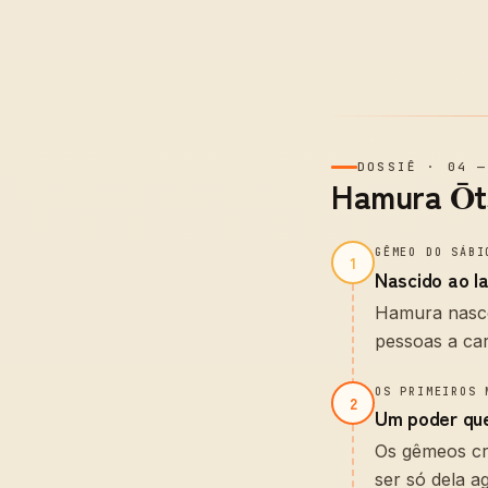
DOSSIÊ
·
04
Hamura Ōts
GÊMEO DO SÁBI
1
Nascido ao l
Hamura nasce
pessoas a car
OS PRIMEIROS 
2
Um poder qu
Os gêmeos cr
ser só dela a