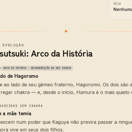
VILA
Nenhum
—
EVOLUÇÃO
utsuki: Arco da História
O
ARCO DE ESTREIA · RESSURREIÇÃO DA DEZ CAUDAS
ado de Hagoromo
 ao lado de seu gêmeo fraterno, Hagoromo. Os dois são a
regar chakra — e, desde o início, Hamura é o mais quieto e
NASCIDOS COM CHAKRA
e a mãe temia
escem num poder que Kaguya não previra passar a ningu
gora vive em seus dois filhos.