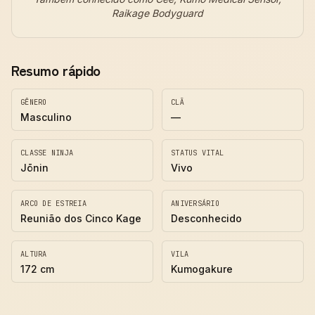
Raikage Bodyguard
Resumo rápido
GÊNERO
CLÃ
Masculino
—
CLASSE NINJA
STATUS VITAL
Jōnin
Vivo
ARCO DE ESTREIA
ANIVERSÁRIO
Reunião dos Cinco Kage
Desconhecido
ALTURA
VILA
172 cm
Kumogakure