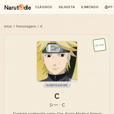
Narut
dle
CLÁSSICO
SILHUETA
ILIMITADO
PT
Início
/
Personagens
/
C
ATIVO
KUMOGAKURE
C
シー · C
Também conhecido como
Cee, Kumo Medical Sensor,