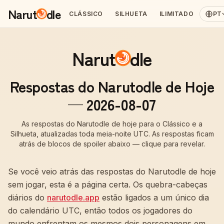
Narut
dle
CLÁSSICO
SILHUETA
ILIMITADO
PT
Narut
dle
Respostas do Narutodle de Hoje
— 2026-08-07
As respostas do Narutodle de hoje para o Clássico e a
Silhueta, atualizadas toda meia-noite UTC. As respostas ficam
atrás de blocos de spoiler abaixo — clique para revelar.
Se você veio atrás das respostas do Narutodle de hoje
sem jogar, esta é a página certa. Os quebra-cabeças
diários do
narutodle.app
estão ligados a um único dia
do calendário UTC, então todos os jogadores do
mundo enfrentam os mesmos dois personagens em