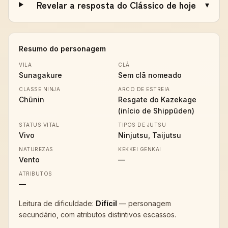
Revelar a resposta do Clássico de hoje
▾
Resumo do personagem
VILA
CLÃ
Sunagakure
Sem clã nomeado
CLASSE NINJA
ARCO DE ESTREIA
Chūnin
Resgate do Kazekage
(início de Shippūden)
STATUS VITAL
TIPOS DE JUTSU
Vivo
Ninjutsu, Taijutsu
NATUREZAS
KEKKEI GENKAI
Vento
—
ATRIBUTOS
—
Leitura de dificuldade:
Difícil
—
personagem
secundário, com atributos distintivos escassos
.